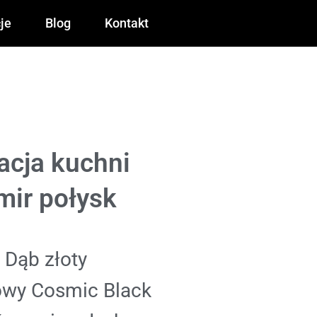
je
Blog
Kontakt
acja kuchni
mir połysk
t Dąb złoty
towy Cosmic Black